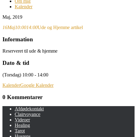
Om mig
Kalender
Maj, 2019
16
Maj
10:00
14:00
Ude og Hjemme artikel
Information
Reserveret til ude & hjemme
Dato & tid
(Torsdag) 10:00 - 14:00
Kalender
Google Kalender
0 Kommentarer
Afdødekontakt
Clairvoyance
Videoer
Healing
Tarot
Husrens