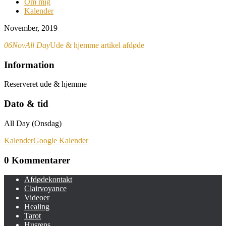
Om mig
Kalender
November, 2019
06
Nov
All Day
Ude & hjemme artikel afdøde
Information
Reserveret ude & hjemme
Dato & tid
All Day (Onsdag)
Kalender
Google Kalender
0 Kommentarer
Afdødekontakt
Clairvoyance
Videoer
Healing
Tarot
Husrens