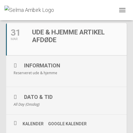
MARTS, 2021
S
K
I
31
UDE & HJEMME ARTIKEL
F
T
AFDØDE
MAR
N
A
V
I
INFORMATION
G
A
Reserveret ude & hjemme
T
I
O
N
DATO & TID
All Day (Onsdag)
KALENDER
GOOGLE KALENDER