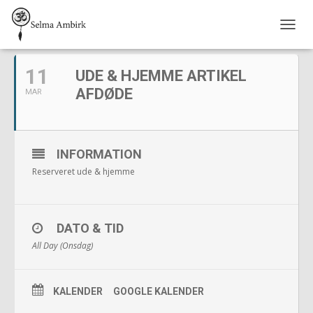
MARTS, 2020
S
K
I
11
UDE & HJEMME ARTIKEL
F
T
AFDØDE
MAR
N
A
V
I
INFORMATION
G
A
Reserveret ude & hjemme
T
I
O
N
DATO & TID
All Day (Onsdag)
KALENDER
GOOGLE KALENDER