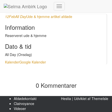
Februar, 2020
Skift
navigation
12
Feb
All Day
Ude & hjemme artikel afdøde
Information
Reserveret ude & hjemme
Dato & tid
All Day (Onsdag)
Kalender
Google Kalender
0 Kommentarer
Afdødekontakt
Hestia | Udviklet af
ThemeIsle
Clairvoyance
Videoer