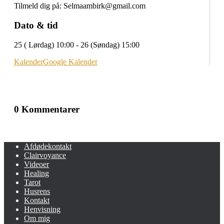
Tilmeld dig på: Selmaambirk@gmail.com
Dato & tid
25 ( Lørdag) 10:00 - 26 (Søndag) 15:00
Kalender
Google Kalender
0 Kommentarer
Afdødekontakt
Clairvoyance
Videoer
Healing
Tarot
Husrens
Kontakt
Henvisning
Om mig