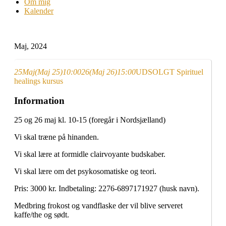
Om mig
Kalender
Maj, 2024
25
Maj
(Maj 25)
10:00
26
(Maj 26)
15:00
UDSOLGT Spirituel
healings kursus
Information
25 og 26 maj kl. 10-15 (foregår i Nordsjælland)
Vi skal træne på hinanden.
Vi skal lære at formidle clairvoyante budskaber.
Vi skal lære om det psykosomatiske og teori.
Pris: 3000 kr. Indbetaling: 2276-6897171927 (husk navn).
Medbring frokost og vandflaske der vil blive serveret
kaffe/the og sødt.