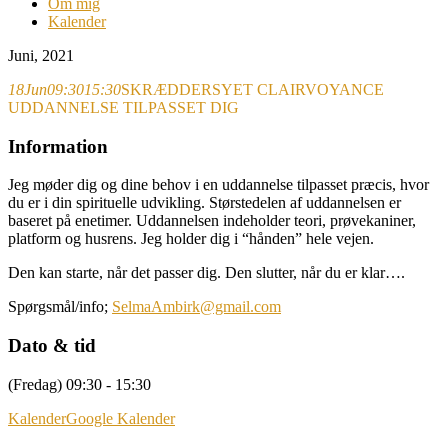
Om mig
Kalender
Juni, 2021
18
Jun
09:30
15:30
SKRÆDDERSYET CLAIRVOYANCE
UDDANNELSE TILPASSET DIG
Information
Jeg møder dig og dine behov i en uddannelse tilpasset præcis, hvor
du er i din spirituelle udvikling. Størstedelen af uddannelsen er
baseret på enetimer. Uddannelsen indeholder teori, prøvekaniner,
platform og husrens. Jeg holder dig i “hånden” hele vejen.
Den kan starte, når det passer dig. Den slutter, når du er klar….
Spørgsmål/info;
SelmaAmbirk@gmail.com
Dato & tid
(Fredag) 09:30 - 15:30
Kalender
Google Kalender