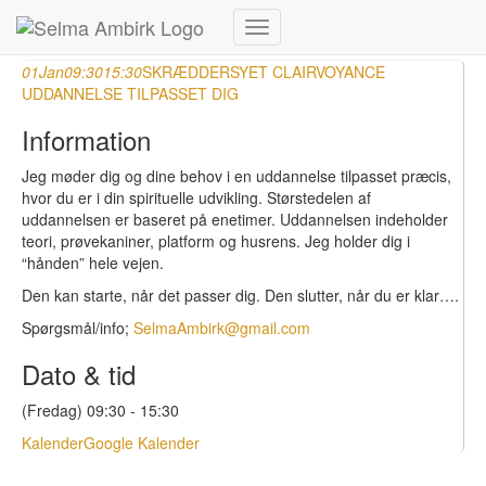
Januar, 2021
Skift
navigation
01
Jan
09:30
15:30
SKRÆDDERSYET CLAIRVOYANCE
UDDANNELSE TILPASSET DIG
Information
Jeg møder dig og dine behov i en uddannelse tilpasset præcis,
hvor du er i din spirituelle udvikling. Størstedelen af
uddannelsen er baseret på enetimer. Uddannelsen indeholder
teori, prøvekaniner, platform og husrens. Jeg holder dig i
“hånden” hele vejen.
Den kan starte, når det passer dig. Den slutter, når du er klar….
Spørgsmål/info;
SelmaAmbirk@gmail.com
Dato & tid
(Fredag) 09:30 - 15:30
Kalender
Google Kalender