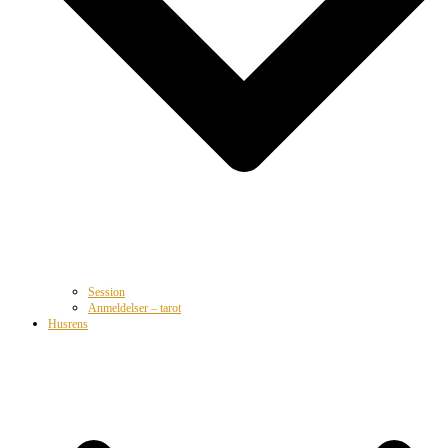
Session
Anmeldelser – tarot
Husrens