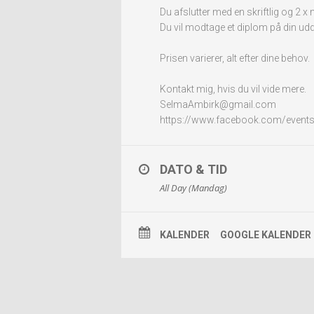
Du afslutter med en skriftlig og 2 
Du vil modtage et diplom på din ud
Prisen varierer, alt efter dine behov.
Kontakt mig, hvis du vil vide mere.
SelmaAmbirk@gmail.com
https://www.facebook.com/even
DATO & TID
All Day (Mandag)
KALENDER
GOOGLE KALENDER