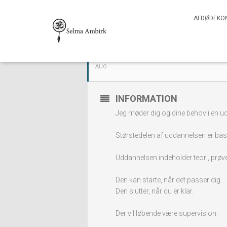
AUGUST, 2022
AFDØDEKO
15
SKRÆDDERSYET C
AUG
INFORMATION
Jeg møder dig og dine behov i en udd
Størstedelen af uddannelsen er bas
Uddannelsen indeholder teori, prøv
Den kan starte, når det passer dig.
Den slutter, når du er klar.
Der vil løbende være supervision.