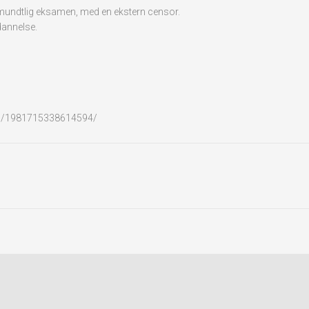
x mundtlig eksamen, med en ekstern censor.
dannelse.
ts/1981715338614594/