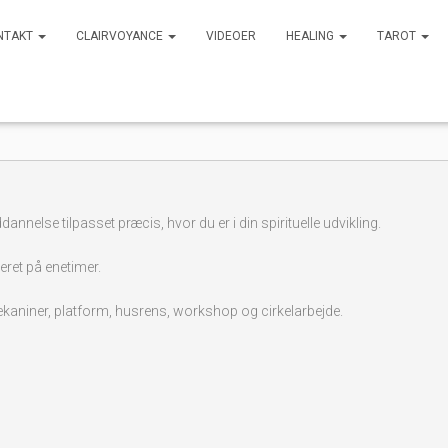
NTAKT
CLAIRVOYANCE
VIDEOER
HEALING
TAROT
LAIRVOYANCE UDDANNELSE.
annelse tilpasset præcis, hvor du er i din spirituelle udvikling.
eret på enetimer.
ekaniner, platform, husrens, workshop og cirkelarbejde.