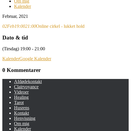
Om mig
Kalender
Februar, 2021
02
Feb
19:00
21:00
Online cirkel - lukket hold
Dato & tid
(Tirsdag) 19:00 - 21:00
Kalender
Google Kalender
0 Kommentarer
Afdødekontakt
Clairvoyance
Videoer
Healing
Tarot
Husrens
Kontakt
Henvisning
Om mig
Kalender