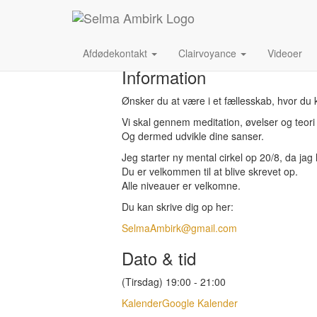
Oktober, 2019
01
Okt
19:00
21:00
Mental cirkel - begynder
Afdødekontakt
Clairvoyance
Videoer
Information
Ønsker du at være i et fællesskab, hvor du k
Vi skal gennem meditation, øvelser og teori
Og dermed udvikle dine sanser.
Jeg starter ny mental cirkel op 20/8, da jag 
Du er velkommen til at blive skrevet op.
Alle niveauer er velkomne.
Du kan skrive dig op her:
SelmaAmbirk@gmail.com
Dato & tid
(Tirsdag) 19:00 - 21:00
Kalender
Google Kalender