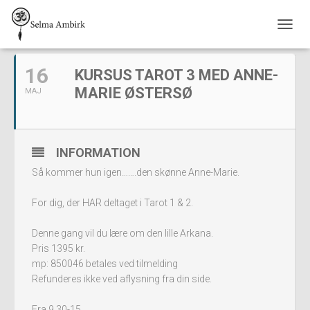
MAJ, 2020
S
K
I
16
KURSUS TAROT 3 MED ANNE-
F
T
MARIE ØSTERSØ
MAJ
N
A
V
I
INFORMATION
G
A
Så kommer hun igen…….den skønne Anne-Marie.
T
I
For dig, der HAR deltaget i Tarot 1 & 2.
O
N
Denne gang vil du lære om den lille Arkana.
Pris 1395 kr.
mp: 850046 betales ved tilmelding
Refunderes ikke ved aflysning fra din side.
Fra 9.30-15