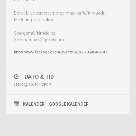
Der vil blive serveret morgenmad kaffe/the/sødt.
Medbring selv frokost.
Spørgsmål/tilmelding:
Selmaambirk@gmail.com
https://www.facebook.com/events/562667084646491/
DATO & TID
( Lørdag) 09:14 - 09:14
KALENDER
GOOGLE KALENDER