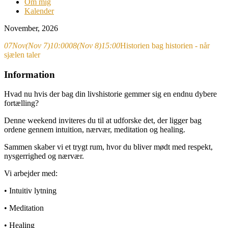
Om mig
Kalender
November, 2026
07
Nov
(Nov 7)
10:00
08
(Nov 8)
15:00
Historien bag historien - når
sjælen taler
Information
Hvad nu hvis der bag din livshistorie gemmer sig en endnu dybere
fortælling?
Denne weekend inviteres du til at udforske det, der ligger bag
ordene gennem intuition, nærvær, meditation og healing.
Sammen skaber vi et trygt rum, hvor du bliver mødt med respekt,
nysgerrighed og nærvær.
Vi arbejder med:
• Intuitiv lytning
• Meditation
• Healing