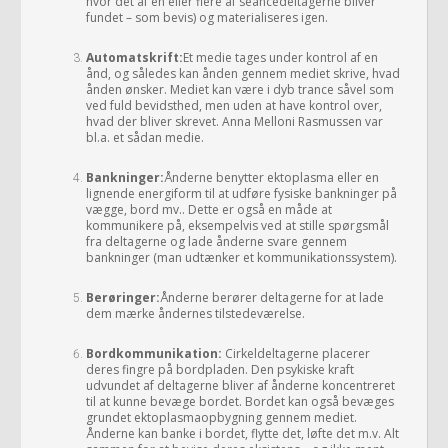
hvor det af en eller flere af seancedeltagerne bliver
fundet – som bevis) og materialiseres igen.
Automatskrift:
Et medie tages under kontrol af en
ånd, og således kan ånden gennem mediet skrive, hvad
ånden ønsker. Mediet kan være i dyb trance såvel som
ved fuld bevidsthed, men uden at have kontrol over,
hvad der bliver skrevet. Anna Melloni Rasmussen var
bl.a. et sådan medie.
Bankninger:
Ånderne benytter ektoplasma eller en
lignende energiform til at udføre fysiske bankninger på
vægge, bord mv.. Dette er også en måde at
kommunikere på, eksempelvis ved at stille spørgsmål
fra deltagerne og lade ånderne svare gennem
bankninger (man udtænker et kommunikationssystem).
Berøringer:
Ånderne berører deltagerne for at lade
dem mærke åndernes tilstedeværelse.
Bordkommunikation:
Cirkeldeltagerne placerer
deres fingre på bordpladen. Den psykiske kraft
udvundet af deltagerne bliver af ånderne koncentreret
til at kunne bevæge bordet. Bordet kan også bevæges
grundet ektoplasmaopbygning gennem mediet.
Ånderne kan banke i bordet, flytte det, løfte det m.v. Alt