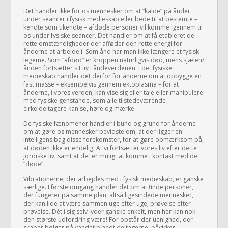
Det handler ikke for os mennesker om at “kalde” på ånder
under seancer i fysisk medieskab eller bede til at bestemte –
kendte som ukendte – afdøde personer vil komme igennem til
os under fysiske seancer. Det handler om at få etableret de
rette omstændigheder der afføder den rette energi for
ånderne at arbejde i. Som ånd har man ikke længere et fysisk
legeme. Som “afdød” er kroppen naturligvis død, mens sjælen/
ånden fortsætter sit liv i åndeverdenen. I det fysiske
medieskab handler det derfor for ånderne om at opbygge en
fast masse – eksempelvis gennem ektoplasma – for at
ånderne, i vores verden, kan vise sig eller tale eller manipulere
med fysiske genstande, som alle tilstedeværende
cirkeldeltagere kan se, høre og mærke.
De fysiske fænomener handler i bund og grund for ånderne
om at gøre os mennesker bevidste om, at der ligger en
intelligens bag disse forekomster, for at gøre opmærksom på,
at døden ikke er endelig; At vi fortsætter vores liv efter dette
jordiske liv, samt at det er muligt at komme i kontakt med de
“døde”.
Vibrationerne, der arbejdes med i fysisk medieskab, er ganske
særlige. I første omgang handler det om at finde personer,
der fungerer på samme plan, altså ligesindede mennesker,
der kan lide at være sammen uge efter uge, prøvelse efter
prøvelse. Dét i sig selv lyder ganske enkelt, men her kan nok
den største udfordring være! For opstår der uenighed, der
skaber bølger på vandet blandt deltagerne, påvirker