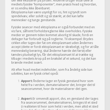
der ikke eksisterer på Jorden. Ånderne bruger visse dele af
mediets fysiske “komponenter”, men
præcis
hvad og hvordan,
er os endnu ikke åbenbaret.
Ektoplasma kan være usynligt for os, fint og tyndt som
spindelvæv, eller solidt og så stærkt, at det kan løfte
mennesker og tunge genstande.
Fysiske seancer med ektoplasma er også forbundet med en
vis fare, såfremt forholdsreglerne ikke overholdes. Fysiske
medier er gennem tiden kommet alvorlig til skade, fordi en
deltager har forbrudt sig på reglerne. Til eksempel: Brydes
cirklen eller tages der fat om ektoplasmaet uden åndernes
accept (dette er fordi ektoplasmaet er skrøbeligt, og for at tåle
menneskelig berøring, skal ånderne hærde det først) eller
tændes pludseligt lys, får det ektoplasmaet til at trække sig
tilbage i mediets krop på en brøkdel af et sekund, og det kan
brænde mediet svært.
Alt efter hvad mediet indeholder, som fra åndelig side kan
udvikles, kan en fysisk cirkel opnå:
Apport:
Ånderne tager en fysisk genstand hvor som
helst fra i verden, dematerialiserer det, bringer det til
seancerummet, hvor de materialiserer det igen.
Asport:
Er omvendt apport, dvs. en genstand der tages
fra seancerummet, dematerialiseres, bringes til et sted
(i realiteten til hvor som helst i verden, men altid et sted