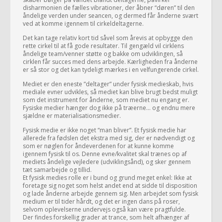
disharmonien de fælles vibrationer, der åbner “døren” til den
åndelige verden under seancen, og dermed får ånderne svært
ved at komme igennem til cirkeldeltagerne.
Det kan tage relativ kort tid såvel som årevis at opbygge den
rette cirkel til at få gode resultater. Til gengæld vil cirklens
åndelige team/venner støtte og bakke om udviklingen, så
cirklen får succes med dens arbejde. Kærligheden fra ånderne
er så stor og det kan tydeligt mærkes i en velfungerende cirkel.
Mediet er den eneste ”deltager” under fysisk medieskab, hvis
mediale evner udvikles, så mediet kan blive brugt bedst muligt
som det instrument for ånderne, som mediet nu engang er.
Fysiske medier hænger dog ikke på træerne… og endnu mere
sjældne er materialisationsmedier.
Fysisk medie er ikke noget “man bliver”. Et fysisk medie har
allerede fra fødslen det ekstra med sig, der er nødvendigt og
som er nøglen for åndeverdenen for at kunne komme
igennem fysisk til os. Denne evne/kvalitet skal trænes op af
mediets åndelige vejledere (udviklingsånd), og sker gennem
tæt samarbejde og tillid.
Et fysisk medies rolle er i bund og grund meget enkel: Ikke at
foretage sig noget som helst andet end at sidde til disposition
og lade ånderne arbejde gennem sig. Men arbejdet som fysisk
medium er til tider hårdt, og det er ingen dans på roser,
selvom oplevelserne undervejs også kan være pragtfulde.
Der findes forskellig grader at trance, som helt afhænger af