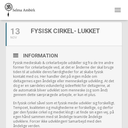
NOVEMBER, 2019
S
K
I
13
FYSISK CIRKEL- LUKKET
F
T
NOV
N
A
V
INFORMATION
I
Fysisk medieskab & cirkelarbejde udskiller sig fra de tre andre
G
former for cirkelarbejde ved, at det er ånderne der skal bruge
A
tiden til at udvikle deres færdigheder for at skabe fysisk
T
kontakt med os. Her handler det på ingen måde om
I
deltagernes egen åndelige eller menneskelige udvikling. At det
O
dog er en særdeles vidunderlig sideeffekt for deltagerne, at
de automatisk bliver udviklet som menneske (og som ånd)
N
gennem dette særprægede arbejde, er kun et plus.
En fysisk cirkel såvel som et fysisk medie udvikler sig forskelligt.
Tempoet, kvaliteten og mulighederne er forskellige, og derfor
gør den fysiske cirkel og mediet klogt i at finde sin egen vej, på
egen hånd sammen med sit åndelige team/de åndelige
udviklere. Forcer ikke udviklingen! Samarbejd med den
åndelige verden.