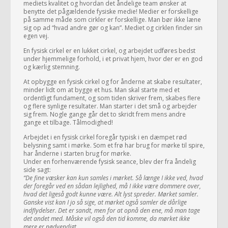
mediets kvalitet og hvordan det åndelige team ønsker at
benytte det pågældende fysiske medie! Medier er forskellige
på samme måde som cirkler er forskellige. Man bør ikke læne
sig op ad “hvad andre gør og kan”. Mediet og cirklen finder sin
egen vej.
En fysisk cirkel er en lukket cirkel, og arbejdet udføres bedst
under hjemmelige forhold, i et privat hjem, hvor der er en god
og kærlig stemning.
At opbygge en fysisk cirkel og for ånderne at skabe resultater,
minder lidt om at bygge et hus. Man skal starte med et
ordentligt fundament, og som tiden skriver frem, skabes flere
og flere synlige resultater. Man starter i det små og arbejder
sig frem. Nogle gange går det to skridt frem mens andre
gange et tilbage. Tålmodighed!
Arbejdet i en fysisk cirkel foregår typisk i en dæmpet rød
belysning samt i mørke. Som et frø har brug for mørke til spire,
har ånderne i starten brug for mørke.
Under en forhenværende fysisk seance, blev der fra åndelig
side sagt:
“De fine væsker kan kun samles i mørket. Så længe I ikke ved, hvad
der foregår ved en sådan lejlighed, må I ikke være dommere over,
hvad det ligeså godt kunne være. Alt lyst spreder. Mørket samler.
Ganske vist kan I jo så sige, at mørket også samler de dårlige
indflydelser. Det er sandt, men for at opnå den ene, må man tage
det andet med. Måske vil også den tid komme, da mørket ikke
mere er nødvendigt.