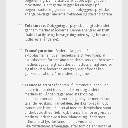
pegeretning. Denne skal være let bevægelig (uden
modstand). Deltagerne lægger let en finger på
pegetrekanten og gennem den opbyggede psykiske
energi, bevæger ånderne trekanten og staver sig frem.
Telekinese:
Opbygning er psykisk energi udvundet
gennem mediet af ånderne. Denne energi er en kraft
skabt til at flytte og bevæge ting uden synlig berøring
(udføres af ånderne).
Transfiguration:
Ånderne lægger et fint lag
ektoplasma hen over mediets ansigt. Ved hjælp af
ektoplasmaet former ånderne deres ansigter hen over
mediets eget ansigt, således at mediets ansigt ændrer
sig til at være åndernes ansigter, der således kan
genkendes af de pårørende/deltagerne.
Trancetale:
Foregår enten i fuld trance eller en lidt
lettere trance (let trancetale hører dog under mental
medieskab). Ånden tager mediets krop og
stemmelæber under kontrol, og benytter mediet som
talende redskab. Trancetalen, der ikke foregår i dyb
trance, kan blive influeret af mediets bevidsthed samt
underbevidsthed. Selv i dyb trance, har forsøg vist, at
mediets underbevidst kan ”blande” sig i åndernes
udførelse af fysiske fænomener. Ånderne er
ikke
fuldstændig
uafhængige, eftersom de er nødt til at