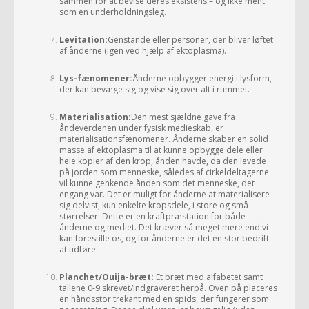
sammen for at bevise deres eksistens – og ikke ment
som en underholdningsleg.
Levitation:
Genstande eller personer, der bliver løftet
af ånderne (igen ved hjælp af ektoplasma).
Lys-fænomener:
Ånderne opbygger energi i lysform,
der kan bevæge sig og vise sig over alt i rummet.
Materialisation:
Den mest sjældne gave fra
åndeverdenen under fysisk medieskab, er
materialisationsfænomener. Ånderne skaber en solid
masse af ektoplasma til at kunne opbygge dele eller
hele kopier af den krop, ånden havde, da den levede
på jorden som menneske, således af cirkeldeltagerne
vil kunne genkende ånden som det menneske, det
engang var. Det er muligt for ånderne at materialisere
sig delvist, kun enkelte kropsdele, i store og små
størrelser. Dette er en kraftpræstation for både
ånderne og mediet. Det kræver så meget mere end vi
kan forestille os, og for ånderne er det en stor bedrift
at udføre.
Planchet/Ouija-bræt:
Et bræt med alfabetet samt
tallene 0-9 skrevet/indgraveret herpå. Oven på placeres
en håndsstor trekant med en spids, der fungerer som