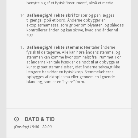
benytte sig af et fysisk ”instrument”, altså et medie.
Uafhængig/direkte skrift:
Papir og pen lægges
tilgængelig på et bord. Ånderne opbygger en
ektoplasmamasse, som griber om blyanten, og således
kontrollerer ånden og kan skrive, hvad end ånden vil
sige.
Uafhængig/direkte stemme:
Her taler ånderne
fysisk til deltagerne. Alle kan høre åndens stemme, og
stemmen kan komme hvor som helst fra i rummet. For
at ånderne kan tale fysisk er de nødt til at opbygge et
kunstigt sæt stemmelæber, idet ånderne selvsagt ikke
længere besidder en fysisk krop. Stemmelæberne
opbygges af ektoplasma eller gennem en lignende
blanding, som er en “nyere” form.
DATO & TID
(Onsdag) 18:00 - 20:00