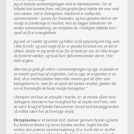
Jeg vil benytte sammenligningen med et mørkekammer. For at
billedet kan komme frem, må fotografen først hælde det over med
sine væsker. Det er betingelsen. Væskerne er indbyrdes
sammenstemte – passer for hinanden, og kun gennem dem er det
muligt at frembringe et resultat. Hvis du lægger billederne i en
anden sammensætning, da mislykkes de. I heldigste tilfælde kan I
opnå at få et vrængbillede.
Jeg ved, at I sidder og venter og håber at få oplysning om ting, som
I ikke forstår, og som nogle af jer er ganske forvisset om, at det er
sådan. Derfor er jeg sendt til jer for at bede jer om, at I ikke bruger
de forkerte væsker, og husk hvor følsomme plader det er, I har
med at gøre.
Man kan jo godt gå videre i sammenligningen og sige, at pladen er
en mindre god kopi af originalen. Lad os sige, at originalen er en
ånd, så er mediet pladen mere eller mindre god alt efter som
betingelserne er, men for at opnå det bedste resultat, gælder det
om at fremskaffe de bedst mulige betingelser.”
Ulempen ved kun at arbejde i mørke, er, at medie såvel som
deltagere desværre har mulighed for at snyde ved f.eks. selv
at være årsag til fysiske fænomener (hvad end bevæggrunden
så måtte være for at foretage snyd).
Ektoplasma
er et kemisk stof, dannet gennem fysisk og kemi
fra åndeverdenen og vores fysiske verden. Ingen kender
endnu den
præcise
sammensætning, bl.a. fordi det er stoffer