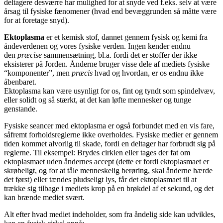
deltagere desværre har mulighed for at snyde ved f.eks. selv at være
årsag til fysiske fænomener (hvad end bevæggrunden så måtte være
for at foretage snyd).
Ektoplasma
er et kemisk stof, dannet gennem fysisk og kemi fra
åndeverdenen og vores fysiske verden. Ingen kender endnu
den
præcise
sammensætning, bl.a. fordi det er stoffer der ikke
eksisterer på Jorden. Ånderne bruger visse dele af mediets fysiske
“komponenter”, men
præcis
hvad og hvordan, er os endnu ikke
åbenbaret.
Ektoplasma kan være usynligt for os, fint og tyndt som spindelvæv,
eller solidt og så stærkt, at det kan løfte mennesker og tunge
genstande.
Fysiske seancer med ektoplasma er også forbundet med en vis fare,
såfremt forholdsreglerne ikke overholdes. Fysiske medier er gennem
tiden kommet alvorlig til skade, fordi en deltager har forbrudt sig på
reglerne. Til eksempel: Brydes cirklen eller tages der fat om
ektoplasmaet uden åndernes accept (dette er fordi ektoplasmaet er
skrøbeligt, og for at tåle menneskelig berøring, skal ånderne hærde
det først) eller tændes pludseligt lys, får det ektoplasmaet til at
trække sig tilbage i mediets krop på en brøkdel af et sekund, og det
kan brænde mediet svært.
Alt efter hvad mediet indeholder, som fra åndelig side kan udvikles,