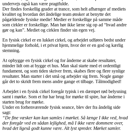
undervejs også kan være pragtfulde.
Der findes forskellig grader at trance, som helt afhænger af mediets
kvalitet og hvordan det åndelige team ønsker at benytte det
pågældende fysiske medie! Medier er forskellige på samme måde
som cirkler er forskellige. Man bør ikke læne sig op ad “hvad andre
gør og kan”. Mediet og cirklen finder sin egen vej.
En fysisk cirkel er en lukket cirkel, og arbejdet udføres bedst under
hjemmelige forhold, i et privat hjem, hvor der er en god og kærlig
stemning.
At opbygge en fysisk cirkel og for ånderne at skabe resultater,
minder lidt om at bygge et hus. Man skal starte med et ordentligt
fundament, og som tiden skriver frem, skabes flere og flere synlige
resultater. Man starter i det små og arbejder sig frem. Nogle gange
går det to skridt frem mens andre gange et tilbage. Tålmodighed!
Arbejdet i en fysisk cirkel foregår typisk i en dæmpet rød belysning
samt i mørke. Som et frø har brug for mørke til spire, har ånderne i
starten brug for mørke.
Under en forhenværende fysisk seance, blev der fra åndelig side
sagt:
“De fine væsker kan kun samles i mørket. Så længe I ikke ved, hvad
der foregår ved en sådan lejlighed, må I ikke være dommere over,
hvad det ligeså godt kunne være. Alt lyst spreder. Mørket samler.