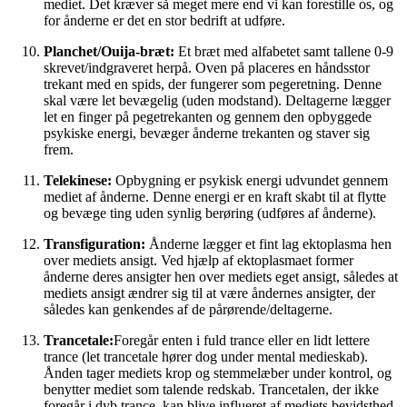
mediet. Det kræver så meget mere end vi kan forestille os, og
for ånderne er det en stor bedrift at udføre.
Planchet/Ouija-bræt:
Et bræt med alfabetet samt tallene 0-9
skrevet/indgraveret herpå. Oven på placeres en håndsstor
trekant med en spids, der fungerer som pegeretning. Denne
skal være let bevægelig (uden modstand). Deltagerne lægger
let en finger på pegetrekanten og gennem den opbyggede
psykiske energi, bevæger ånderne trekanten og staver sig
frem.
Telekinese:
Opbygning er psykisk energi udvundet gennem
mediet af ånderne. Denne energi er en kraft skabt til at flytte
og bevæge ting uden synlig berøring (udføres af ånderne).
Transfiguration:
Ånderne lægger et fint lag ektoplasma hen
over mediets ansigt. Ved hjælp af ektoplasmaet former
ånderne deres ansigter hen over mediets eget ansigt, således at
mediets ansigt ændrer sig til at være åndernes ansigter, der
således kan genkendes af de pårørende/deltagerne.
Trancetale:
Foregår enten i fuld trance eller en lidt lettere
trance (let trancetale hører dog under mental medieskab).
Ånden tager mediets krop og stemmelæber under kontrol, og
benytter mediet som talende redskab. Trancetalen, der ikke
foregår i dyb trance, kan blive influeret af mediets bevidsthed