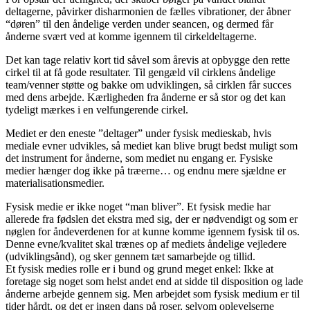
deltagerne, påvirker disharmonien de fælles vibrationer, der åbner
“døren” til den åndelige verden under seancen, og dermed får
ånderne svært ved at komme igennem til cirkeldeltagerne.
Det kan tage relativ kort tid såvel som årevis at opbygge den rette
cirkel til at få gode resultater. Til gengæld vil cirklens åndelige
team/venner støtte og bakke om udviklingen, så cirklen får succes
med dens arbejde. Kærligheden fra ånderne er så stor og det kan
tydeligt mærkes i en velfungerende cirkel.
Mediet er den eneste ”deltager” under fysisk medieskab, hvis
mediale evner udvikles, så mediet kan blive brugt bedst muligt som
det instrument for ånderne, som mediet nu engang er. Fysiske
medier hænger dog ikke på træerne… og endnu mere sjældne er
materialisationsmedier.
Fysisk medie er ikke noget “man bliver”. Et fysisk medie har
allerede fra fødslen det ekstra med sig, der er nødvendigt og som er
nøglen for åndeverdenen for at kunne komme igennem fysisk til os.
Denne evne/kvalitet skal trænes op af mediets åndelige vejledere
(udviklingsånd), og sker gennem tæt samarbejde og tillid.
Et fysisk medies rolle er i bund og grund meget enkel: Ikke at
foretage sig noget som helst andet end at sidde til disposition og lade
ånderne arbejde gennem sig. Men arbejdet som fysisk medium er til
tider hårdt, og det er ingen dans på roser, selvom oplevelserne