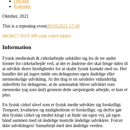
Om mig
Kalender
Oktober, 2021
This is a repeating event
20/10/2021 17:30
06
Okt
17:30
19:30
Fysisk cirkel lukket
Information
Fysisk medieskab & cirkelarbejde udskiller sig fra de tre andre
former for cirkelarbejde ved, at det er ånderne der skal bruge tiden til
at udvikle deres færdigheder for at skabe fysisk kontakt med os. Her
handler det på ingen måde om deltagernes egen åndelige eller
menneskelige udvikling. At det dog er en særdeles vidunderlig
sideeffekt for deltagerne, at de automatisk bliver udviklet som
menneske (og som ånd) gennem dette særprægede arbejde, er kun et
plus.
En fysisk cirkel såvel som et fysisk medie udvikler sig forskelligt.
Tempoet, kvaliteten og mulighederne er forskellige, og derfor gør
den fysiske cirkel og mediet klogt i at finde sin egen vej, på egen
hånd sammen med sit åndelige team/de åndelige udviklere. Forcer
ikke udviklingen! Samarbejd med den åndelige verden.