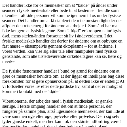
Det handler ikke for os mennesker om at “kalde” på ånder under
seancer i fysisk medieskab eller bede til at bestemte – kendte som
ukendte – afdøde personer vil komme igennem til os under fysiske
seancer. Det handler om at få etableret de rette omstændigheder der
afføder den rette energi for ånderne at arbejde i. Som ånd har man
ikke længere et fysisk legeme. Som “afdød” er kroppen naturligvis
død, mens sjælen/ånden fortsætter sit liv i åndeverdenen. I det
fysiske medieskab handler det derfor for ånderne om at opbygge en
fast masse – eksempelvis gennem ektoplasma – for at ånderne, i
vores verden, kan vise sig eller tale eller manipulere med fysiske
genstande, som alle tilstedeværende cirkeldeltagere kan se, høre og
mærke.
De fysiske fænomener handler i bund og grund for ånderne om at
gøre os mennesker bevidste om, at der ligger en intelligens bag disse
forekomster, for at gøre opmærksom på, at døden ikke er endelig; At
vi fortsætter vores liv efter dette jordiske liv, samt at det er muligt at
komme i kontakt med de “døde”.
Vibrationerne, der arbejdes med i fysisk medieskab, er ganske
særlige. I første omgang handler det om at finde personer, der
fungerer på samme plan, altså ligesindede mennesker, der kan lide at
være sammen uge efter uge, prøvelse efter prøvelse. Dét i sig selv
lyder ganske enkelt, men her kan nok den største udfordring være!
For opstår der uenighed, der skaber bølger på vandet blandt