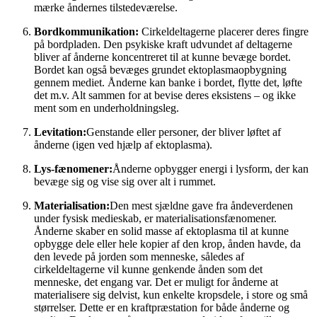
mærke åndernes tilstedeværelse.
Bordkommunikation:
Cirkeldeltagerne placerer deres fingre
på bordpladen. Den psykiske kraft udvundet af deltagerne
bliver af ånderne koncentreret til at kunne bevæge bordet.
Bordet kan også bevæges grundet ektoplasmaopbygning
gennem mediet. Ånderne kan banke i bordet, flytte det, løfte
det m.v. Alt sammen for at bevise deres eksistens – og ikke
ment som en underholdningsleg.
Levitation:
Genstande eller personer, der bliver løftet af
ånderne (igen ved hjælp af ektoplasma).
Lys-fænomener:
Ånderne opbygger energi i lysform, der kan
bevæge sig og vise sig over alt i rummet.
Materialisation:
Den mest sjældne gave fra åndeverdenen
under fysisk medieskab, er materialisationsfænomener.
Ånderne skaber en solid masse af ektoplasma til at kunne
opbygge dele eller hele kopier af den krop, ånden havde, da
den levede på jorden som menneske, således af
cirkeldeltagerne vil kunne genkende ånden som det
menneske, det engang var. Det er muligt for ånderne at
materialisere sig delvist, kun enkelte kropsdele, i store og små
størrelser. Dette er en kraftpræstation for både ånderne og