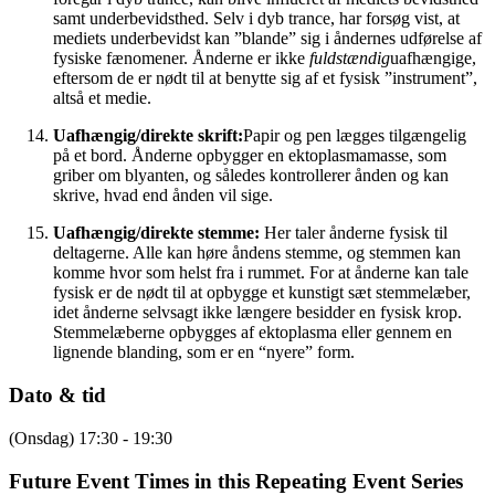
samt underbevidsthed. Selv i dyb trance, har forsøg vist, at
mediets underbevidst kan ”blande” sig i åndernes udførelse af
fysiske fænomener. Ånderne er ikke
fuldstændig
uafhængige,
eftersom de er nødt til at benytte sig af et fysisk ”instrument”,
altså et medie.
Uafhængig/direkte skrift:
Papir og pen lægges tilgængelig
på et bord. Ånderne opbygger en ektoplasmamasse, som
griber om blyanten, og således kontrollerer ånden og kan
skrive, hvad end ånden vil sige.
Uafhængig/direkte stemme:
Her taler ånderne fysisk til
deltagerne. Alle kan høre åndens stemme, og stemmen kan
komme hvor som helst fra i rummet. For at ånderne kan tale
fysisk er de nødt til at opbygge et kunstigt sæt stemmelæber,
idet ånderne selvsagt ikke længere besidder en fysisk krop.
Stemmelæberne opbygges af ektoplasma eller gennem en
lignende blanding, som er en “nyere” form.
Dato & tid
(Onsdag) 17:30 - 19:30
Future Event Times in this Repeating Event Series