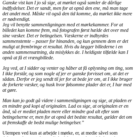
Ganske vist kan I jo så sige, at mørket også samler de dårlige
indflydelser. Det er sandt, men for at opnå den ene, må man tage
det andet med. Måske vil også den tid komme, da mørket ikke mere
er nødvendigt.
Jeg vil benytte sammenligningen med et mørkekammer. For at
billedet kan komme frem, må fotografen først hælde det over med
sine væsker. Det er betingelsen. Væskerne er indbyrdes
sammenstemte – passer for hinanden, og kun gennem dem er det
muligt at frembringe et resultat. Hvis du lægger billederne i en
anden sammensætning, da mislykkes de. I heldigste tilfælde kan I
opnå at få et vrængbillede.
Jeg ved, at I sidder og venter og håber at få oplysning om ting, som
I ikke forstår, og som nogle af jer er ganske forvisset om, at det er
sådan. Derfor er jeg sendt til jer for at bede jer om, at I ikke bruger
de forkerte væsker, og husk hvor følsomme plader det er, I har med
at gøre.
Man kan jo godt gå videre i sammenligningen og sige, at pladen er
en mindre god kopi af originalen. Lad os sige, at originalen er en
ånd, så er mediet pladen mere eller mindre god alt efter som
betingelserne er, men for at opnå det bedste resultat, gælder det om
at fremskaffe de bedst mulige betingelser.”
Ulempen ved kun at arbejde i mørke, er, at medie såvel som