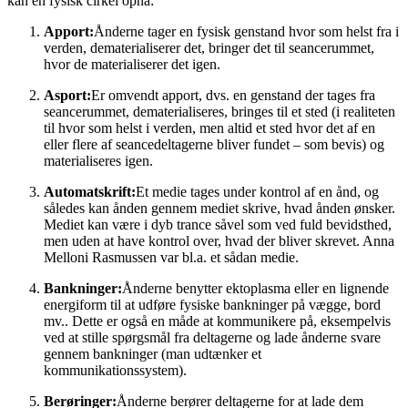
kan en fysisk cirkel opnå:
Apport:
Ånderne tager en fysisk genstand hvor som helst fra i
verden, dematerialiserer det, bringer det til seancerummet,
hvor de materialiserer det igen.
Asport:
Er omvendt apport, dvs. en genstand der tages fra
seancerummet, dematerialiseres, bringes til et sted (i realiteten
til hvor som helst i verden, men altid et sted hvor det af en
eller flere af seancedeltagerne bliver fundet – som bevis) og
materialiseres igen.
Automatskrift:
Et medie tages under kontrol af en ånd, og
således kan ånden gennem mediet skrive, hvad ånden ønsker.
Mediet kan være i dyb trance såvel som ved fuld bevidsthed,
men uden at have kontrol over, hvad der bliver skrevet. Anna
Melloni Rasmussen var bl.a. et sådan medie.
Bankninger:
Ånderne benytter ektoplasma eller en lignende
energiform til at udføre fysiske bankninger på vægge, bord
mv.. Dette er også en måde at kommunikere på, eksempelvis
ved at stille spørgsmål fra deltagerne og lade ånderne svare
gennem bankninger (man udtænker et
kommunikationssystem).
Berøringer:
Ånderne berører deltagerne for at lade dem