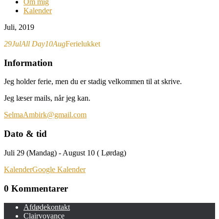
Om mig
Kalender
Juli, 2019
29
Jul
All Day
10
Aug
Ferielukket
Information
Jeg holder ferie, men du er stadig velkommen til at skrive.
Jeg læser mails, når jeg kan.
SelmaAmbirk@gmail.com
Dato & tid
Juli 29 (Mandag) - August 10 ( Lørdag)
Kalender
Google Kalender
0 Kommentarer
Afdødekontakt
Clairvoyance