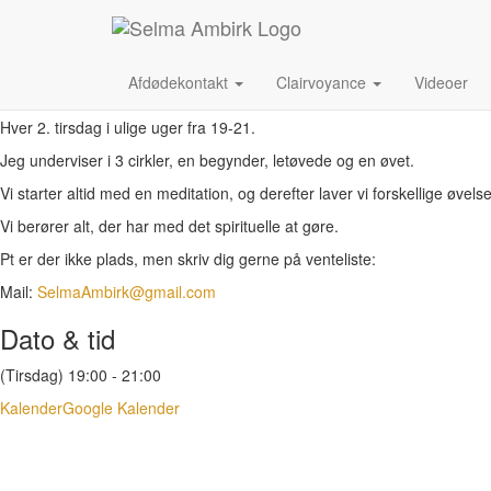
December, 2020
01
Dec
19:00
21:00
Cirkel undervisning- øvede
Information
Afdødekontakt
Clairvoyance
Videoer
Hver 2. tirsdag i ulige uger fra 19-21.
Jeg underviser i 3 cirkler, en begynder, letøvede og en øvet.
Vi starter altid med en meditation, og derefter laver vi forskellige øvelse
Vi berører alt, der har med det spirituelle at gøre.
Pt er der ikke plads, men skriv dig gerne på venteliste:
Mail:
SelmaAmbirk@gmail.com
Dato & tid
(Tirsdag) 19:00 - 21:00
Kalender
Google Kalender