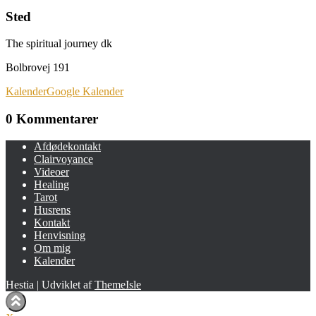
Sted
The spiritual journey dk
Bolbrovej 191
Kalender
Google Kalender
0 Kommentarer
Afdødekontakt
Clairvoyance
Videoer
Healing
Tarot
Husrens
Kontakt
Henvisning
Om mig
Kalender
Hestia | Udviklet af
ThemeIsle