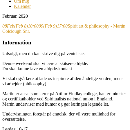
Om mig
Kalender
Februar, 2020
08
Feb
(Feb 8)
10:00
09
(Feb 9)
17:00
Spirit art & philosophy - Martin
Colclough Snr.
Information
Udsolgt, men du kan skrive dig på venteliste.
Denne weekend skal vi lære at skitsere afdøde.
Du skal kunne lave en afdøde-kontakt.
Vi skal også lære at lade os inspirere af den åndelige verden, mens
vi arbejder (philosophy).
Martin er ansat som lærer på Arthur Findlay college, han er minister
og certifikatholder ved Spiritualists national union i England.
Martin underviser med humor og gør læringen legende let.
Undervisningen foregår på engelsk, der vil være mulighed for
oversættelse.
Lørdag 10-17